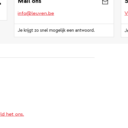
Mail ons
S
info@leuven.be
V
Je krijgt zo snel mogelijk een antwoord.
J
ld het ons.