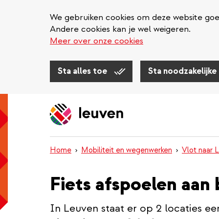
We gebruiken cookies om deze website goed 
Andere cookies kan je wel weigeren.
Meer over onze cookies
Sta alles toe
Sta noodzakelijke
Overslaan
en
naar
de
inhoud
Home
Mobiliteit en wegenwerken
Vlot naar 
gaan
Fiets afspoelen aan
In Leuven staat er op 2 locaties een