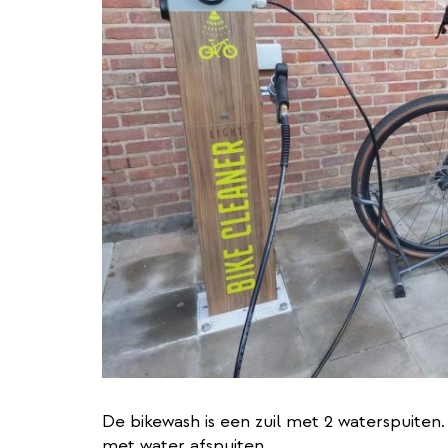
De bikewash is een zuil met 2 waterspuiten.
met water afspuiten.