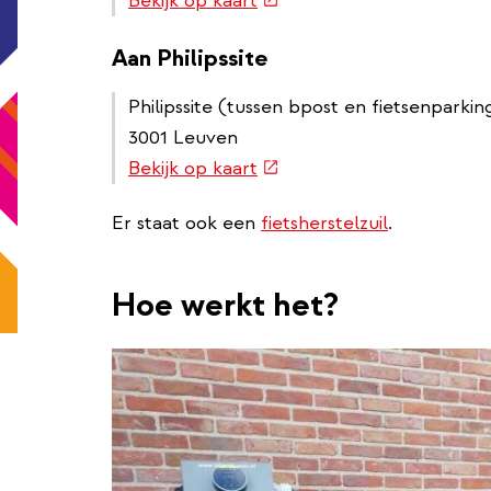
Bekijk op kaart
link)
Aan Philipssite
Philipssite (tussen bpost en fietsenparkin
3001 Leuven
(externe
Bekijk op kaart
link)
Er staat ook een
fietsherstelzuil
.
Hoe werkt het?