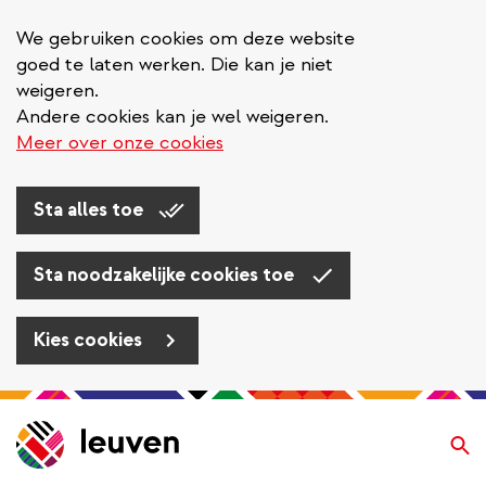
We gebruiken cookies om deze website
goed te laten werken. Die kan je niet
weigeren.
Andere cookies kan je wel weigeren.
Meer over onze cookies
Sta alles toe
Sta noodzakelijke cookies toe
Kies cookies
Overslaan
en
Zo
naar
de