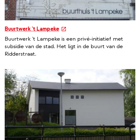
e
Buurtwerk 't Lampeke
x
Buurtwerk 't Lampeke is een privé-initiatief met
t
subsidie van de stad. Het ligt in de buurt van de
e
Ridderstraat.
r
n
a
l
l
i
n
k