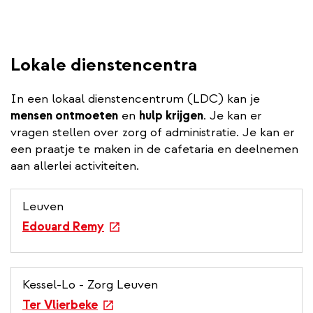
Lokale dienstencentra
In een lokaal dienstencentrum (LDC) kan je
mensen ontmoeten
en
hulp krijgen
. Je kan er
vragen stellen over zorg of administratie. Je kan er
een praatje te maken in de cafetaria en deelnemen
aan allerlei activiteiten.
Leuven
e
Edouard Remy
x
t
e
Kessel-Lo - Zorg Leuven
r
e
Ter Vlierbeke
n