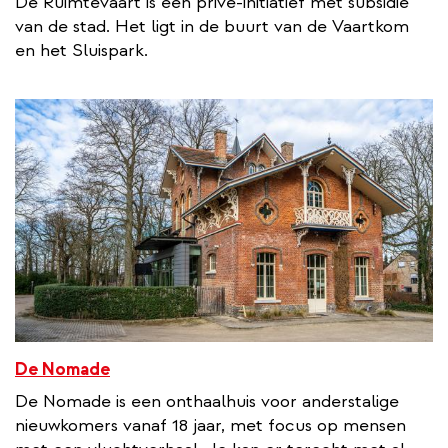
De Ruimtevaart is een privé-initiatief met subsidie
t
van de stad. Het ligt in de buurt van de Vaartkom
e
en het Sluispark.
r
n
a
l
l
i
n
k
De Nomade
De Nomade is een onthaalhuis voor anderstalige
nieuwkomers vanaf 18 jaar, met focus op mensen