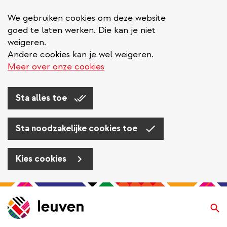
We gebruiken cookies om deze website
goed te laten werken. Die kan je niet
weigeren.
Andere cookies kan je wel weigeren.
Meer over onze cookies
Sta alles toe
Sta noodzakelijke cookies toe
Kies cookies
Overslaan
en
Zo
naar
de