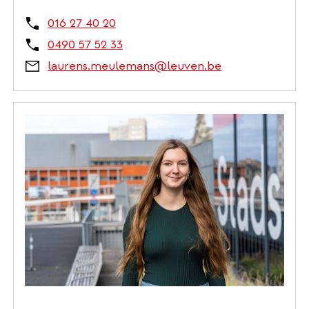
016 27 40 20
0490 57 52 33
laurens.meulemans@leuven.be