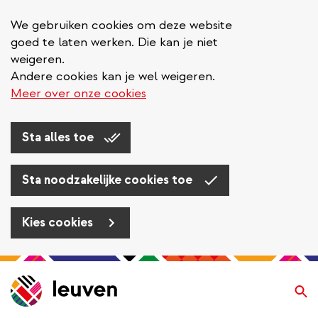
We gebruiken cookies om deze website
goed te laten werken. Die kan je niet
weigeren.
Andere cookies kan je wel weigeren.
Meer over onze cookies
Sta alles toe
Sta noodzakelijke cookies toe
Kies cookies
Overslaan
en
Zo
naar
de