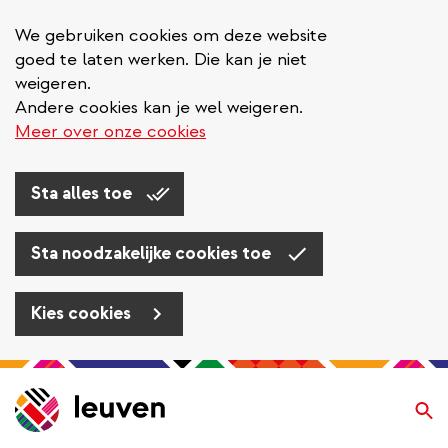
We gebruiken cookies om deze website
goed te laten werken. Die kan je niet
weigeren.
Andere cookies kan je wel weigeren.
Meer over onze cookies
Sta alles toe
Sta noodzakelijke cookies toe
Kies cookies
Overslaan
en
Zo
naar
de