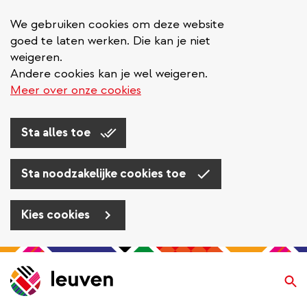
We gebruiken cookies om deze website
goed te laten werken. Die kan je niet
weigeren.
Andere cookies kan je wel weigeren.
Meer over onze cookies
Sta alles toe
Sta noodzakelijke cookies toe
Kies cookies
Overslaan
en
Zo
naar
de