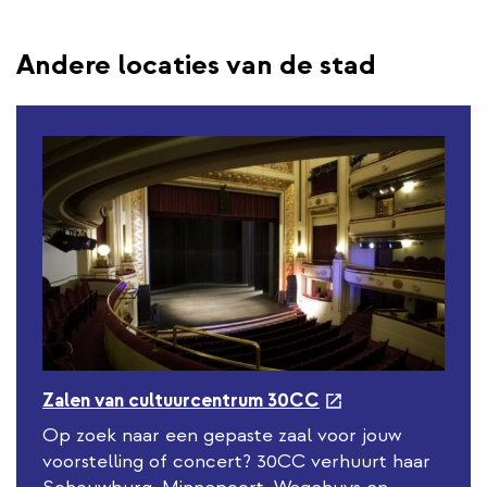
Andere locaties van de stad
e
Zalen van cultuurcentrum 30CC
x
Op zoek naar een gepaste zaal voor jouw
t
voorstelling of concert? 30CC verhuurt haar
e