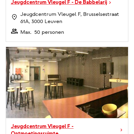
Jeugdcentrum Vleugel F - De Babbelarij
Jeugdcentrum Vleugel F, Brusselsestraat
61A, 3000 Leuven
Max.
50 personen
Jeugdcentrum Vleugel F -
Ontmoetingsruimte