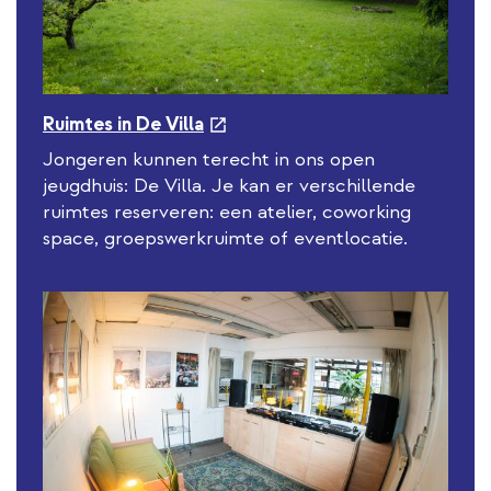
n
k
e
Ruimtes in De Villa
x
Jongeren kunnen terecht in ons open
t
jeugdhuis: De Villa. Je kan er verschillende
e
ruimtes reserveren: een atelier, coworking
r
space, groepswerkruimte of eventlocatie.
n
a
l
l
i
n
k