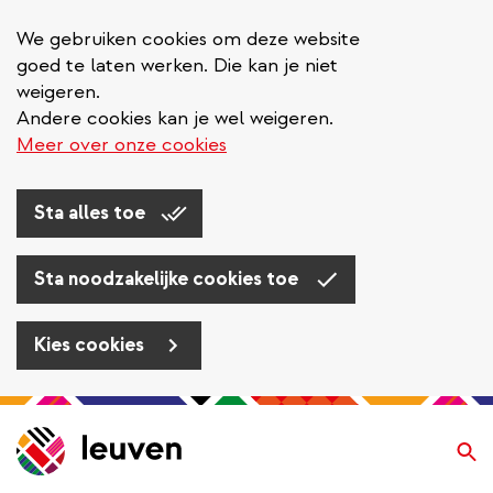
We gebruiken cookies om deze website
goed te laten werken. Die kan je niet
weigeren.
Andere cookies kan je wel weigeren.
Meer over onze cookies
Sta alles toe
Sta noodzakelijke cookies toe
Kies cookies
Overslaan
en
Zo
naar
de