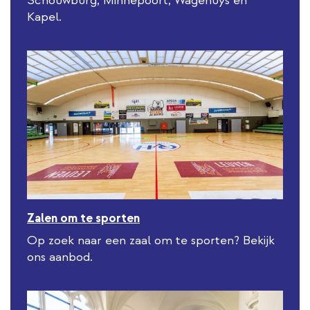
Schouwburg, Minnepoort, Wagehuys en
r
Kapel.
n
a
l
l
i
n
k
Zalen om te sporten
Op zoek naar een zaal om te sporten? Bekijk
ons aanbod.