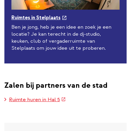
e
Ruimtes in Stelplaats
x
Ben je jong, heb je een idee en zoek je een
t
locatie? Je kan terecht in de dj-studio,
e
keuken, club of vergaderruimte van
r
Stelplaats om jouw idee uit te proberen.
n
a
l
l
i
Zalen bij partners van de stad
n
k
(externe
Ruimte huren in Hal 5
link)