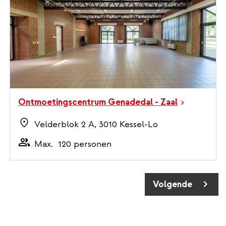
Ontmoetingscentrum Genadedal - Zaal
Velderblok 2 A, 3010 Kessel-Lo
Max.
120 personen
Paginering
Volgende pagina
Volgende