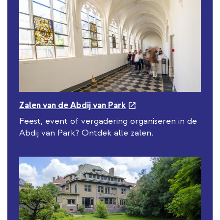
e
Zalen van de Abdij van Park
x
Feest, event of vergadering organiseren in de
t
Abdij van Park? Ontdek alle zalen.
e
r
n
a
l
l
i