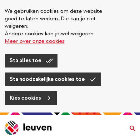
We gebruiken cookies om deze website
goed te laten werken. Die kan je niet
weigeren.
Andere cookies kan je wel weigeren.
Meer over onze cookies
Sta alles toe
Sta noodzakelijke cookies toe
Kies cookies
Overslaan
en
Zo
naar
de