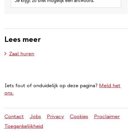
Je krijgt zo snel mogelijk een antwoord.
Lees meer
Zaal huren
Iets fout of onduidelijk op deze pagina?
Meld het
ons.
Contact
Jobs
Privacy
Cookies
Proclaimer
Juridisch
Toegankelijkheid
menu