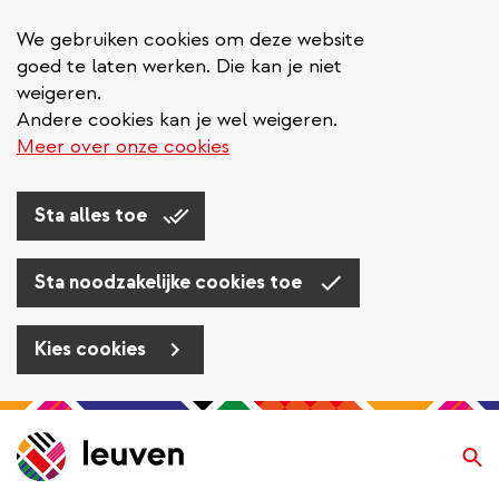
We gebruiken cookies om deze website
goed te laten werken. Die kan je niet
weigeren.
Andere cookies kan je wel weigeren.
Meer over onze cookies
Sta alles toe
Sta noodzakelijke cookies toe
Kies cookies
Overslaan
en
Zo
naar
de