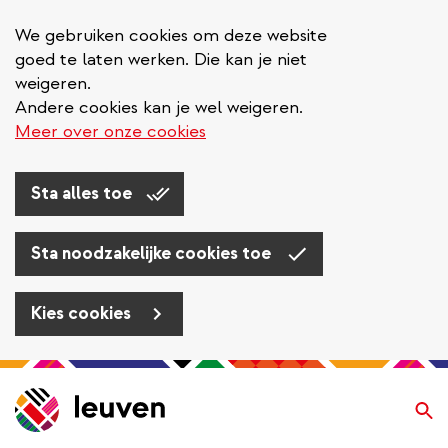
We gebruiken cookies om deze website
goed te laten werken. Die kan je niet
weigeren.
Andere cookies kan je wel weigeren.
Meer over onze cookies
Sta alles toe
Sta noodzakelijke cookies toe
Kies cookies
Overslaan
en
Zo
naar
de