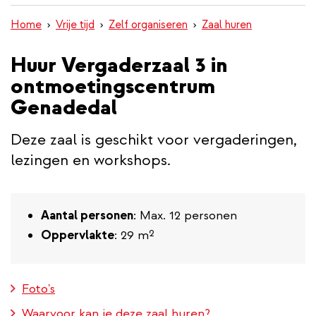
inhoud
Home
Vrije tijd
Zelf organiseren
Zaal huren
gaan
Huur Vergaderzaal 3 in
ontmoetingscentrum
Genadedal
Deze zaal is geschikt voor vergaderingen,
lezingen en workshops.
Aantal personen
: Max. 12 personen
Oppervlakte
: 29 m²
Foto's
Waarvoor kan je deze zaal huren?