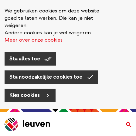
We gebruiken cookies om deze website
goed te laten werken. Die kan je niet
weigeren.
Andere cookies kan je wel weigeren.
Meer over onze cookies
Sta alles toe
Sta noodzakelijke cookies toe
Kies cookies
Overslaan
en
Zo
naar
de