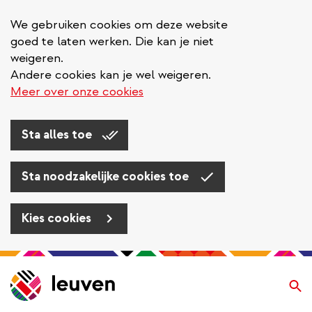
We gebruiken cookies om deze website
goed te laten werken. Die kan je niet
weigeren.
Andere cookies kan je wel weigeren.
Meer over onze cookies
Sta alles toe
Sta noodzakelijke cookies toe
Kies cookies
Overslaan
en
Zo
naar
de