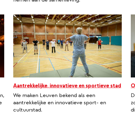
Aantrekkelijke, innovatieve en sportieve stad
O
n,
We maken Leuven bekend als een
D
e
aantrekkelijke en innovatieve sport- en
z
cultuurstad.
d