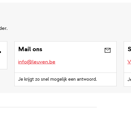
der.
Mail ons
S
info@leuven.be
V
Je krijgt zo snel mogelijk een antwoord.
J