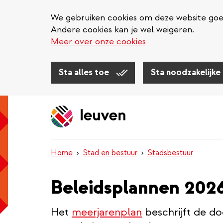
We gebruiken cookies om deze website goed 
Andere cookies kan je wel weigeren.
Meer over onze cookies
Sta alles toe
Sta noodzakelijke
Overslaan
en
naar
de
inhoud
Home
Stad en bestuur
Stadsbestuur
gaan
Beleidsplannen 202
Het
meerjarenplan
beschrijft de do