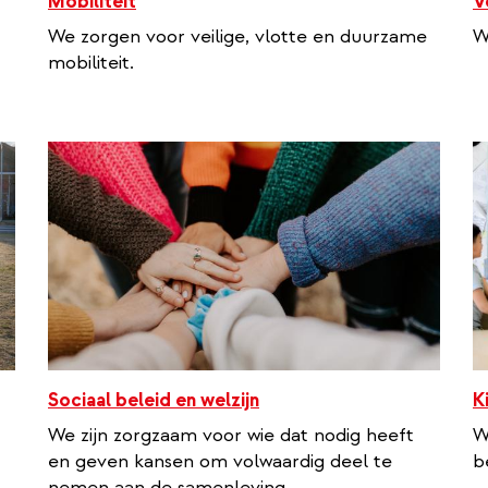
Mobiliteit
V
We zorgen voor veilige, vlotte en duurzame
W
mobiliteit.
Sociaal beleid en welzijn
K
We zijn zorgzaam voor wie dat nodig heeft
W
en geven kansen om volwaardig deel te
b
nemen aan de samenleving.