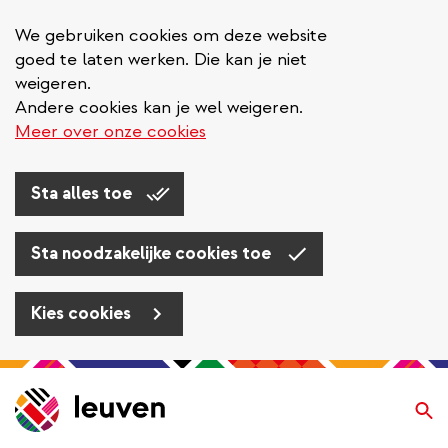
We gebruiken cookies om deze website
goed te laten werken. Die kan je niet
weigeren.
Andere cookies kan je wel weigeren.
Meer over onze cookies
Sta alles toe
Sta noodzakelijke cookies toe
Kies cookies
Overslaan
en
Zo
naar
de