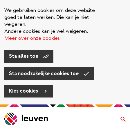
We gebruiken cookies om deze website
goed te laten werken. Die kan je niet
weigeren.
Andere cookies kan je wel weigeren.
Meer over onze cookies
Sta alles toe
Sta noodzakelijke cookies toe
Kies cookies
Overslaan
en
Zo
naar
de