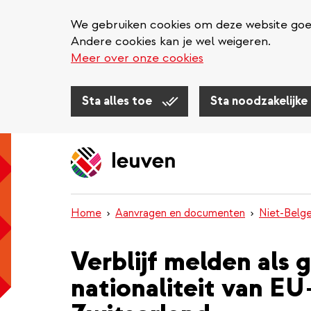
We gebruiken cookies om deze website goed 
Andere cookies kan je wel weigeren.
Meer over onze cookies
Sta alles toe
Sta noodzakelijke
Overslaan
en
naar
de
inhoud
Home
Aanvragen en documenten
Niet-Belg
gaan
Verblijf melden als
nationaliteit van EU