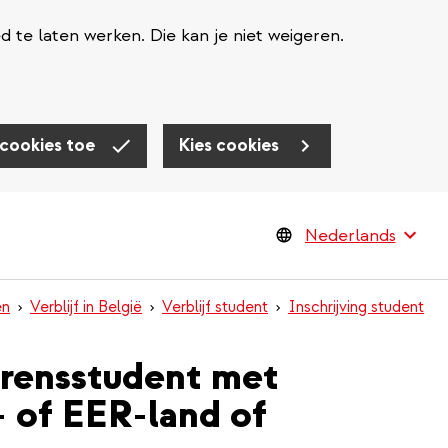
te laten werken. Die kan je niet weigeren.
 cookies toe
Kies cookies
en
Verblijf in België
Verblijf student
Inschrijving student
 grensstudent met
- of EER-land of