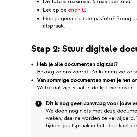
De foto is maximaal 6 maanden oud.
(externe
Let op de
eisen
.
link)
Heb je geen digitale pasfoto? Breng e
afspraak.
Stap 2: Stuur digitale d
Heb je alle documenten digitaal?
Bezorg ze ons vooraf. Zo kunnen we ze sa
Van sommige documenten moet je het ori
Welke dat zijn, staat in de lijst hierboven.
Attention
Dit is nog geen aanvraag voor jouw ve
We doen nog niets met deze docume
weken, daarna worden ze verwijderd
tijdens je afspraak in het stadskantoor