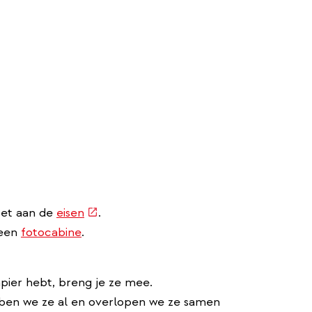
(externe
doet aan de
eisen
.
link)
 een
fotocabine
.
apier hebt, breng je ze mee.
ebben we ze al en overlopen we ze samen