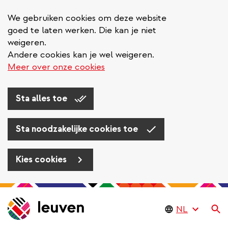
We gebruiken cookies om deze website
goed te laten werken. Die kan je niet
weigeren.
Andere cookies kan je wel weigeren.
Meer over onze cookies
Sta alles toe
Sta noodzakelijke cookies toe
Kies cookies
Overslaan
en
Zo
naar
de