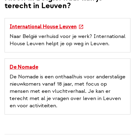
terecht in Leuven?
e
International House Leuven
x
Naar België verhuisd voor je werk? International
t
House Leuven helpt je op weg in Leuven.
e
r
n
De Nomade
a
De Nomade is een onthaalhuis voor anderstalige
l
nieuwkomers vanaf 18 jaar, met focus op
l
mensen met een vluchtverhaal. Je kan er
i
terecht met al je vragen over leven in Leuven
n
en voor activiteiten.
k