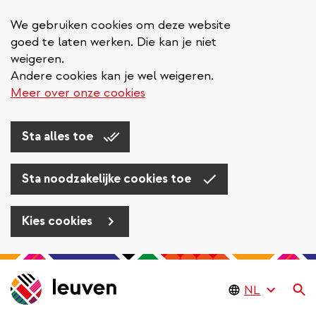
We gebruiken cookies om deze website
goed te laten werken. Die kan je niet
weigeren.
Andere cookies kan je wel weigeren.
Meer over onze cookies
Sta alles toe
Sta noodzakelijke cookies toe
Kies cookies
Overslaan
en
Zo
naar
de