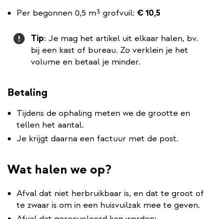
Per begonnen 0,5 m³ grofvuil:
€ 10,5
Attention
Tip
: Je mag het artikel uit elkaar halen, bv.
bij een kast of bureau. Zo verklein je het
volume en betaal je minder.
Betaling
Tijdens de ophaling meten we de grootte en
tellen het aantal.
Je krijgt daarna een factuur met de post.
Wat halen we op?
Afval dat niet herbruikbaar is, en dat te groot of
te zwaar is om in een huisvuilzak mee te geven.
Afval dat gerecycleerd kan worden: