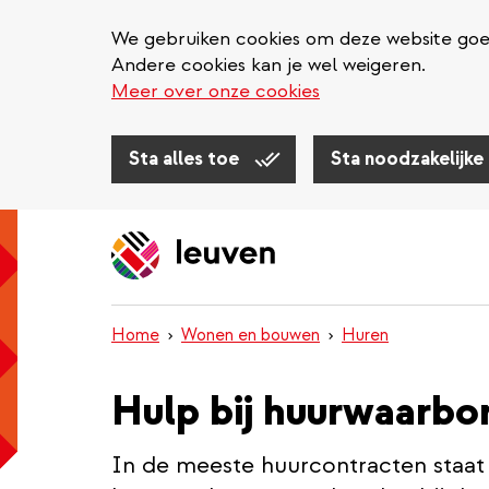
We gebruiken cookies om deze website goed 
Andere cookies kan je wel weigeren.
Meer over onze cookies
Sta alles toe
Sta noodzakelijke
Overslaan
en
naar
de
inhoud
Home
Wonen en bouwen
Huren
gaan
Hulp bij huurwaarbo
In de meeste huurcontracten staat