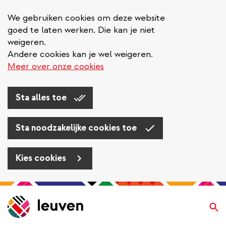
We gebruiken cookies om deze website
goed te laten werken. Die kan je niet
weigeren.
Andere cookies kan je wel weigeren.
Meer over onze cookies
Sta alles toe
Sta noodzakelijke cookies toe
Kies cookies
Overslaan
en
Zo
naar
de