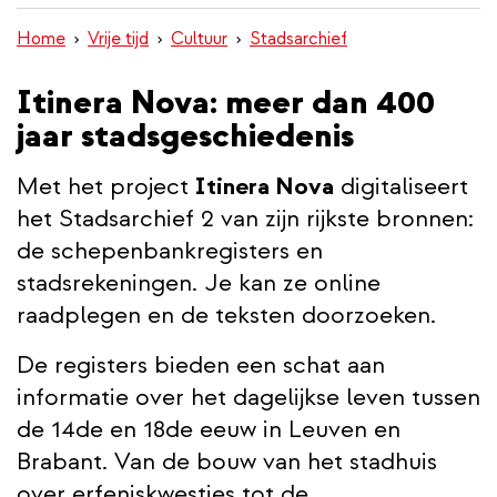
inhoud
Home
Vrije tijd
Cultuur
Stadsarchief
gaan
Itinera Nova: meer dan 400
jaar stadsgeschiedenis
Met het project
Itinera Nova
digitaliseert
het Stadsarchief 2 van zijn rijkste bronnen:
de schepenbankregisters en
stadsrekeningen. Je kan ze online
raadplegen en de teksten doorzoeken.
De registers bieden een schat aan
informatie over het dagelijkse leven tussen
de 14de en 18de eeuw in Leuven en
Brabant. Van de bouw van het stadhuis
over erfeniskwesties tot de