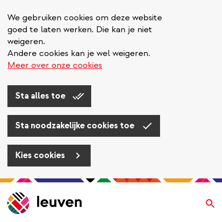
We gebruiken cookies om deze website
goed te laten werken. Die kan je niet
weigeren.
Andere cookies kan je wel weigeren.
Meer over onze cookies
Sta alles toe
Sta noodzakelijke cookies toe
Kies cookies
Overslaan
en
Zo
naar
de