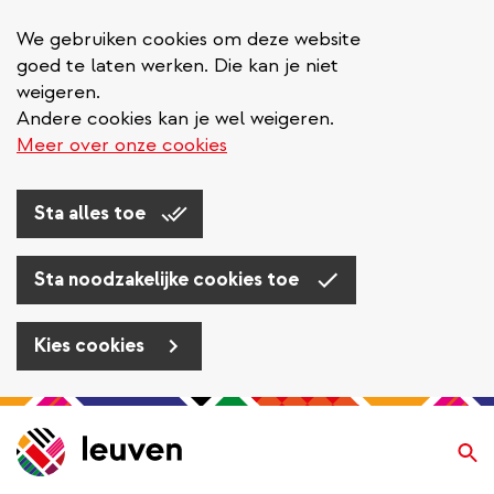
We gebruiken cookies om deze website
goed te laten werken. Die kan je niet
weigeren.
Andere cookies kan je wel weigeren.
Meer over onze cookies
Sta alles toe
Sta noodzakelijke cookies toe
Kies cookies
Overslaan
en
Zo
naar
de