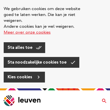
We gebruiken cookies om deze website
goed te laten werken. Die kan je niet
weigeren.
Andere cookies kan je wel weigeren.
Meer over onze cookies
Sta alles toe
Sta noodzakelijke cookies toe
Kies cookies
Overslaan
en
Zo
naar
de