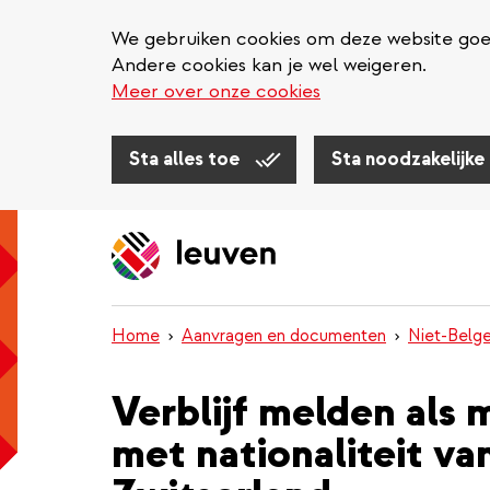
We gebruiken cookies om deze website goed 
Andere cookies kan je wel weigeren.
Meer over onze cookies
Sta alles toe
Sta noodzakelijke
Overslaan
en
naar
de
inhoud
Home
Aanvragen en documenten
Niet-Belg
gaan
Verblijf melden als 
met nationaliteit va