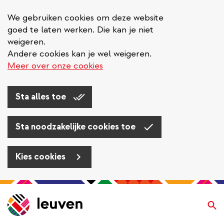
We gebruiken cookies om deze website
goed te laten werken. Die kan je niet
weigeren.
Andere cookies kan je wel weigeren.
Meer over onze cookies
Sta alles toe
Sta noodzakelijke cookies toe
Kies cookies
Overslaan
en
Zo
naar
de