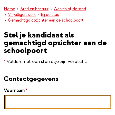
inhoud
Home
Stad en bestuur
Werken bij de stad
gaan
Vrijwilligerswerk
Bij de stad
Gemachtigd opzichter aan de schoolpoort
Stel je kandidaat als
gemachtigd opzichter aan de
schoolpoort
*
Velden met een sterretje zijn verplicht.
Contactgegevens
Voornaam
*