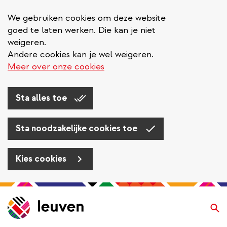
We gebruiken cookies om deze website
goed te laten werken. Die kan je niet
weigeren.
Andere cookies kan je wel weigeren.
Meer over onze cookies
Sta alles toe
Sta noodzakelijke cookies toe
Kies cookies
Overslaan
en
Zo
naar
de