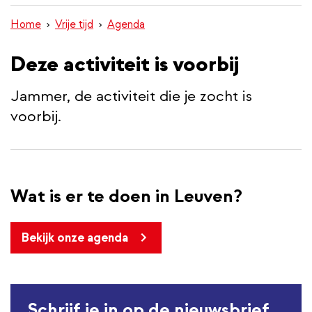
inhoud
Home
Vrije tijd
Agenda
gaan
Deze activiteit is voorbij
Jammer, de activiteit die je zocht is
voorbij.
Wat is er te doen in Leuven?
Bekijk onze agenda
Schrijf je in op de nieuwsbrief