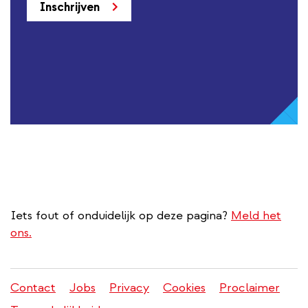
Inschrijven
Iets fout of onduidelijk op deze pagina?
Meld het
ons.
Contact
Jobs
Privacy
Cookies
Proclaimer
Juridisch