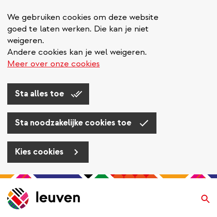
We gebruiken cookies om deze website
goed te laten werken. Die kan je niet
weigeren.
Andere cookies kan je wel weigeren.
Meer over onze cookies
Sta alles toe
Sta noodzakelijke cookies toe
Kies cookies
Overslaan
en
Zo
naar
de