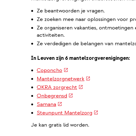
Ze beantwoorden je vragen.
Ze zoeken mee naar oplossingen voor p
Ze organiseren vakanties, ontmoetingen
activiteiten.
Ze verdedigen de belangen van mantelzo
In Leuven zijn 6 mantelzorgverenigingen:
(externe
Coponcho
link)
(externe
Mantelzorgnetwerk
link)
(externe
OKRA zorgrecht
link)
(externe
Onbegrensd
link)
(externe
Samana
link)
(externe
Steunpunt Mantelzorg
link)
Je kan gratis lid worden.