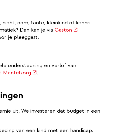
 nicht, oom, tante, kleinkind of kennis
(externe
matiek? Dan kan je via
Gaston
link)
or je pleeggast.
iële ondersteuning en verlof van
(externe
t Mantelzorg
.
link)
ingen
mie uit. We investeren dat budget in een
.
eding van een kind met een handicap.