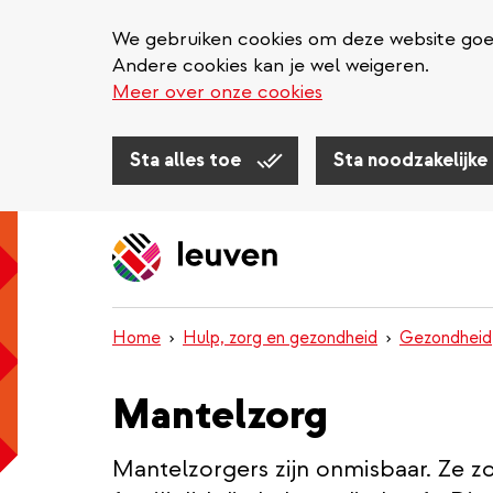
We gebruiken cookies om deze website goed 
Andere cookies kan je wel weigeren.
Meer over onze cookies
Sta alles toe
Sta noodzakelijke
Overslaan
en
naar
de
inhoud
Home
Hulp, zorg en gezondheid
Gezondheid
gaan
Mantelzorg
Mantelzorgers zijn onmisbaar. Ze z