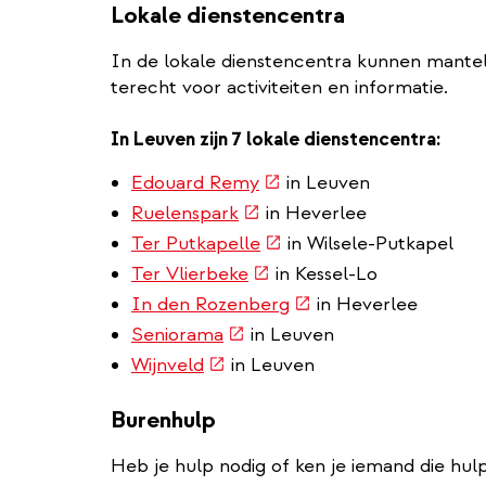
Lokale dienstencentra
In de lokale dienstencentra kunnen mantel
terecht voor activiteiten en informatie.
In Leuven zijn 7 lokale dienstencentra:
(externe
Edouard Remy
in Leuven
link)
(externe
Ruelenspark
in Heverlee
link)
(externe
Ter Putkapelle
in Wilsele-Putkapel
link)
(externe
Ter Vlierbeke
in Kessel-Lo
link)
(externe
In den Rozenberg
in Heverlee
link)
(externe
Seniorama
in Leuven
link)
(externe
Wijnveld
in Leuven
link)
Burenhulp
Heb je hulp nodig of ken je iemand die hul