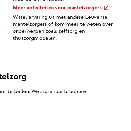
e
Meer activiteiten voor mantelzorgers
x
Wissel ervaring uit met andere Leuvense
t
.
mantelzorgers of kom meer te weten over
e
onderwerpen zoals zelfzorg en
r
thuiszorgmiddelen.
n
a
l
l
i
telzorg
n
k
oor te bellen. We sturen de brochure