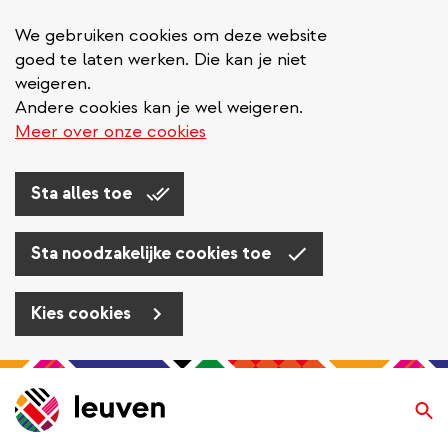
We gebruiken cookies om deze website
goed te laten werken. Die kan je niet
weigeren.
Andere cookies kan je wel weigeren.
Meer over onze cookies
Sta alles toe
Sta noodzakelijke cookies toe
Kies cookies
Overslaan
en
Zo
naar
de