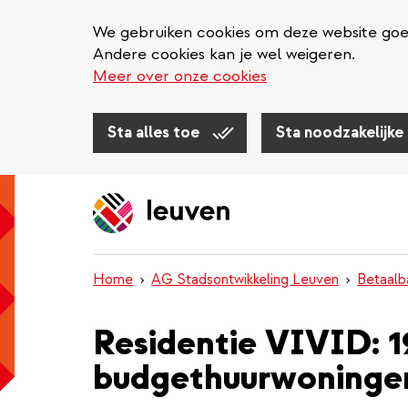
We gebruiken cookies om deze website goed 
Andere cookies kan je wel weigeren.
Meer over onze cookies
Sta alles toe
Sta noodzakelijke
Overslaan
en
naar
de
inhoud
Home
AG Stadsontwikkeling Leuven
Betaalb
gaan
Residentie VIVID: 1
budgethuurwoninge