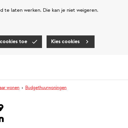
te laten werken. Die kan je niet weigeren.
 cookies toe
Kies cookies
aar wonen
Budgethuurwoningen
9
n