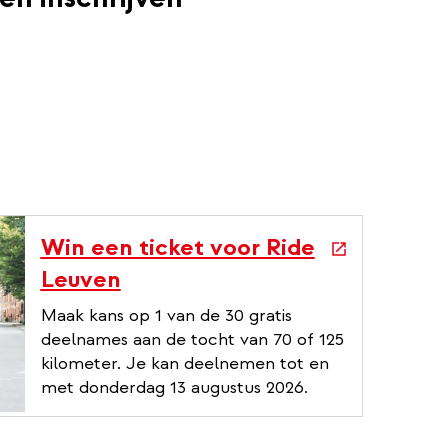
erne
e
Win een ticket voor Ride
x
Leuven
t
Maak kans op 1 van de 30 gratis
e
deelnames aan de tocht van 70 of 125
kilometer. Je kan deelnemen tot en
r
met donderdag 13 augustus 2026.
n
a