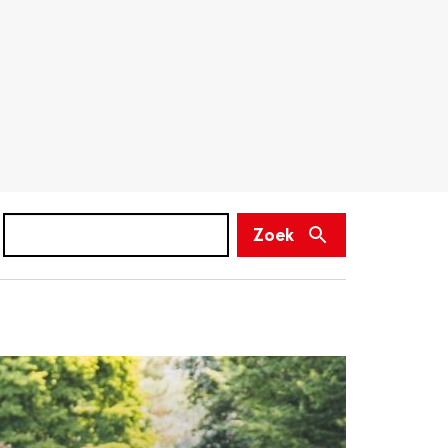
Zoek
(niet
Zoek
verplicht)