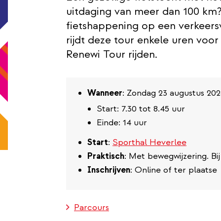
uitdaging van meer dan 100 km? 
fietshappening op een verkeersv
rijdt deze tour enkele uren voo
Renewi Tour rijden.
Wanneer
: Zondag 23 augustus 20
Start: 7.30 tot 8.45 uur
Einde: 14 uur
Start
:
Sporthal Heverlee
Praktisch
: Met bewegwijzering. Bi
Inschrijven
: Online of ter plaatse
Parcours