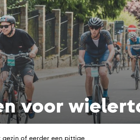
n voor wielert
 gezin of eerder een pittige