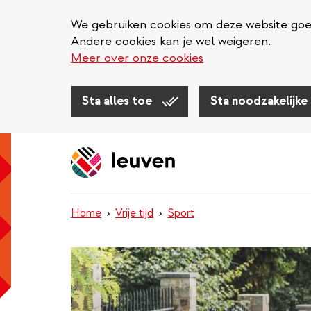
We gebruiken cookies om deze website goed 
Andere cookies kan je wel weigeren.
Meer over onze cookies
Sta alles toe
Sta noodzakelijke
Overslaan
en
naar
de
inhoud
Home
Vrije tijd
Sport
gaan