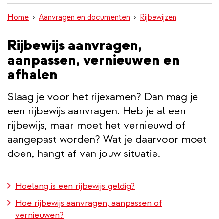
inhoud
Home
Aanvragen en documenten
Rijbewijzen
gaan
Rijbewijs aanvragen,
aanpassen, vernieuwen en
afhalen
Slaag je voor het rijexamen? Dan mag je
een rijbewijs aanvragen. Heb je al een
rijbewijs, maar moet het vernieuwd of
aangepast worden? Wat je daarvoor moet
doen, hangt af van jouw situatie.
Hoelang is een rijbewijs geldig?
Hoe rijbewijs aanvragen, aanpassen of
vernieuwen?