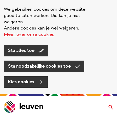
We gebruiken cookies om deze website
goed te laten werken. Die kan je niet
weigeren.
Andere cookies kan je wel weigeren.
Meer over onze cookies
Sta alles toe
Sta noodzakelijke cookies toe
Kies cookies
Overslaan
en
Zo
naar
de