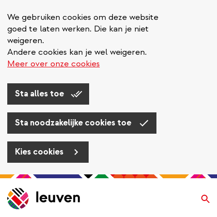
We gebruiken cookies om deze website
goed te laten werken. Die kan je niet
weigeren.
Andere cookies kan je wel weigeren.
Meer over onze cookies
Sta alles toe
Sta noodzakelijke cookies toe
Kies cookies
Overslaan
en
Zo
naar
de