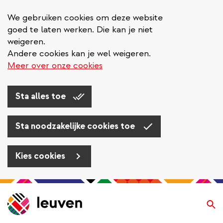
We gebruiken cookies om deze website
goed te laten werken. Die kan je niet
weigeren.
Andere cookies kan je wel weigeren.
Meer over onze cookies
Sta alles toe
Sta noodzakelijke cookies toe
Kies cookies
Overslaan
en
Zo
naar
de