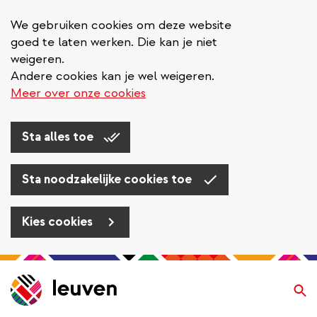
We gebruiken cookies om deze website
goed te laten werken. Die kan je niet
weigeren.
Andere cookies kan je wel weigeren.
Meer over onze cookies
Sta alles toe
Sta noodzakelijke cookies toe
Kies cookies
Overslaan
en
Zo
naar
de