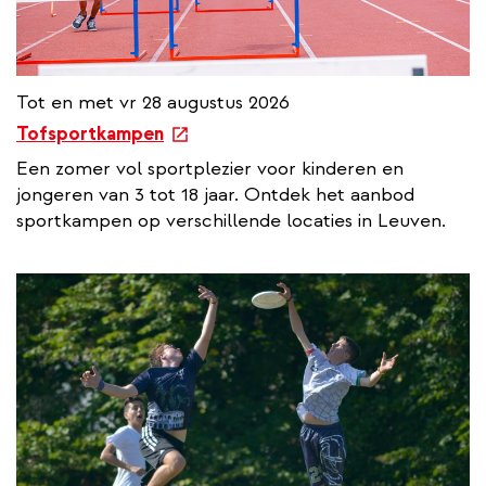
Tot en met vr 28 augustus 2026
e
Tofsportkampen
x
Een zomer vol sportplezier voor kinderen en
t
jongeren van 3 tot 18 jaar. Ontdek het aanbod
e
sportkampen op verschillende locaties in Leuven.
r
n
a
l
l
i
n
k