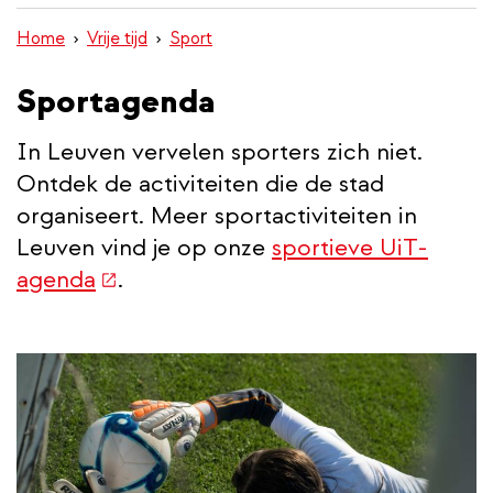
inhoud
Home
Vrije tijd
Sport
gaan
Sportagenda
In Leuven vervelen sporters zich niet.
Ontdek de activiteiten die de stad
organiseert. Meer sportactiviteiten in
Leuven vind je op onze
sportieve UiT-
(externe
agenda
.
link)