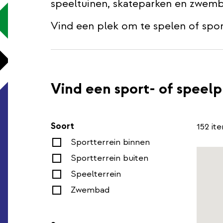
speeltuinen, skateparken en zwemb
Vind een plek om te spelen of spor
Vind een sport- of speelp
Soort
152 it
Sportterrein binnen
Kaart
Sportterrein buiten
met
Speelterrein
locatie
Zwembad
(Goog
Maps)