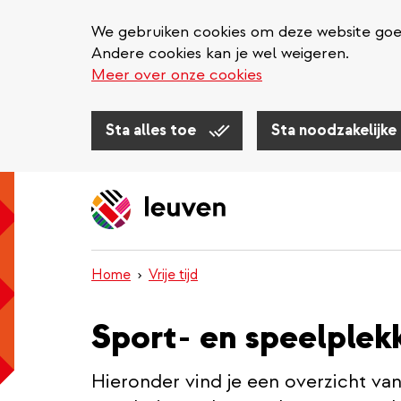
We gebruiken cookies om deze website goed 
Andere cookies kan je wel weigeren.
Meer over onze cookies
Sta alles toe
Sta noodzakelijke
Overslaan
en
naar
de
inhoud
Home
Vrije tijd
gaan
Sport- en speelplek
Hieronder vind je een overzicht van