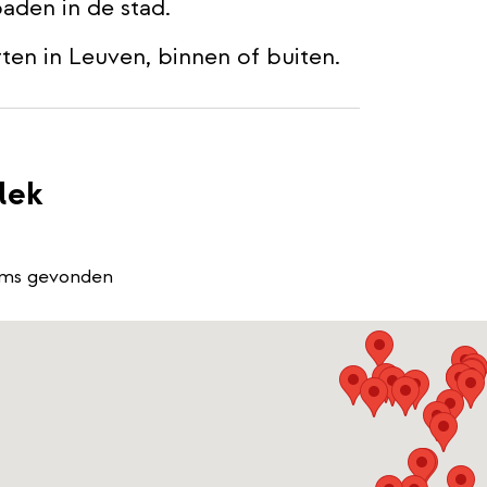
aden in de stad.
ten in Leuven, binnen of buiten.
lek
ems gevonden
s
le