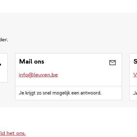
der.
Mail ons
S
info@leuven.be
V
Je krijgt zo snel mogelijk een antwoord.
J
ld het ons.