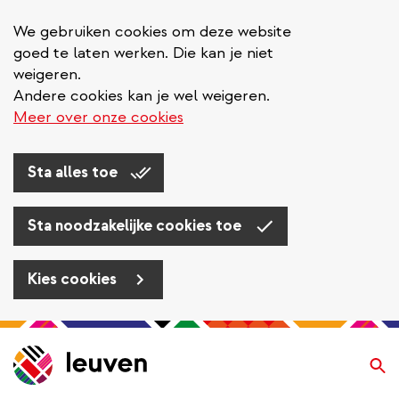
We gebruiken cookies om deze website
goed te laten werken. Die kan je niet
weigeren.
Andere cookies kan je wel weigeren.
Meer over onze cookies
Sta alles toe
Sta noodzakelijke cookies toe
Kies cookies
Overslaan
en
Zo
naar
de