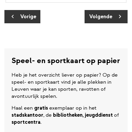
Paginering
Vorige pagina
Volgende pagina
Vorige
Volgende
Speel- en sportkaart op papier
Heb je het overzicht liever op papier? Op de
speel- en sportkaart vind je alle plekken in
Leuven waar je kan sporten, ravotten of
avontuurlijk spelen.
Haal een
gratis
exemplaar op in het
stadskantoor
,
de
bibliotheken, jeugddienst
of
sportcentra
.