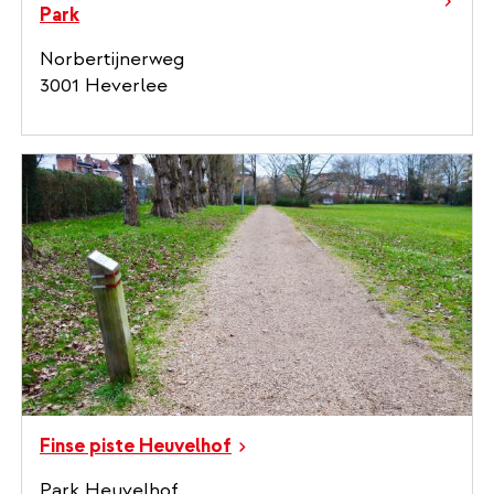
Park
Norbertijnerweg
3001 Heverlee
Finse piste Heuvelhof
Park Heuvelhof