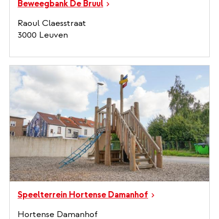
Beweegbank De Bruul
Raoul Claesstraat
3000 Leuven
Speelterrein Hortense Damanhof
Hortense Damanhof