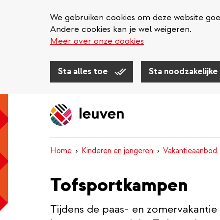
We gebruiken cookies om deze website goed 
Andere cookies kan je wel weigeren.
Meer over onze cookies
Sta alles toe
Sta noodzakelijke
Overslaan
en
naar
de
inhoud
Home
Kinderen en jongeren
Vakantieaanbod
gaan
Tofsportkampen
Tijdens de paas- en zomervakantie