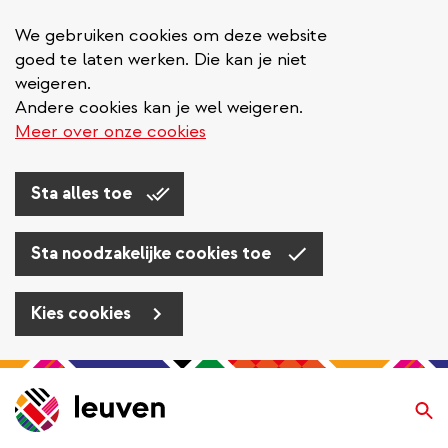
We gebruiken cookies om deze website
goed te laten werken. Die kan je niet
weigeren.
Andere cookies kan je wel weigeren.
Meer over onze cookies
Sta alles toe
Sta noodzakelijke cookies toe
Kies cookies
Overslaan
en
Zo
naar
de