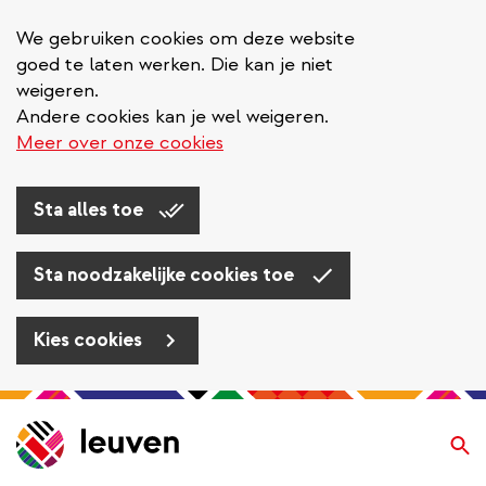
We gebruiken cookies om deze website
goed te laten werken. Die kan je niet
weigeren.
Andere cookies kan je wel weigeren.
Meer over onze cookies
Sta alles toe
Sta noodzakelijke cookies toe
Kies cookies
Overslaan
en
Zo
naar
de