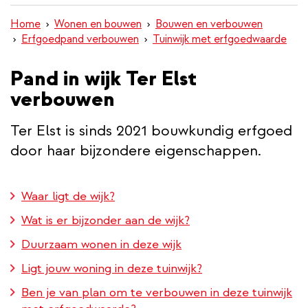
inhoud
Home
Wonen en bouwen
Bouwen en verbouwen
gaan
Erfgoedpand verbouwen
Tuinwijk met erfgoedwaarde
Pand in wijk Ter Elst
verbouwen
Ter Elst is sinds 2021 bouwkundig erfgoed
door haar bijzondere eigenschappen.
Waar ligt de wijk?
Wat is er bijzonder aan de wijk?
Duurzaam wonen in deze wijk
Ligt jouw woning in deze tuinwijk?
Ben je van plan om te verbouwen in deze tuinwijk