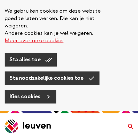
We gebruiken cookies om deze website
goed te laten werken. Die kan je niet
weigeren.
Andere cookies kan je wel weigeren.
Meer over onze cookies
Sta alles toe
Sta noodzakelijke cookies toe
Kies cookies
Overslaan
en
Zo
naar
de