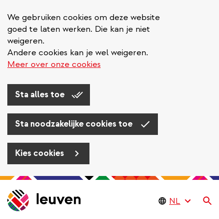
We gebruiken cookies om deze website
goed te laten werken. Die kan je niet
weigeren.
Andere cookies kan je wel weigeren.
Meer over onze cookies
Sta alles toe
Sta noodzakelijke cookies toe
Kies cookies
Overslaan
en
Zo
naar
de