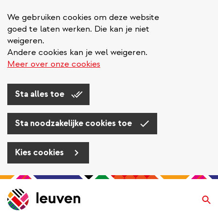
We gebruiken cookies om deze website
goed te laten werken. Die kan je niet
weigeren.
Andere cookies kan je wel weigeren.
Meer over onze cookies
Sta alles toe
Sta noodzakelijke cookies toe
Kies cookies
Overslaan
en
Zo
naar
de