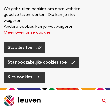
We gebruiken cookies om deze website
goed te laten werken. Die kan je niet
weigeren.
Andere cookies kan je wel weigeren.
Meer over onze cookies
Sta alles toe
Sta noodzakelijke cookies toe
Kies cookies
Overslaan
en
Zo
naar
de