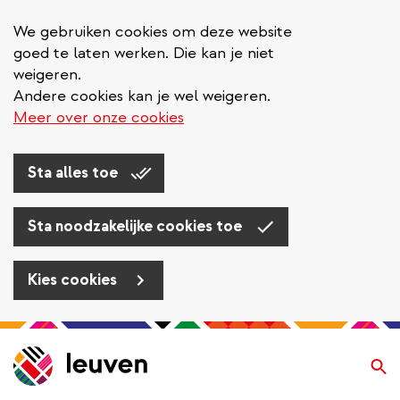
We gebruiken cookies om deze website
goed te laten werken. Die kan je niet
weigeren.
Andere cookies kan je wel weigeren.
Meer over onze cookies
Sta alles toe
Sta noodzakelijke cookies toe
Kies cookies
Overslaan
en
Zo
naar
de