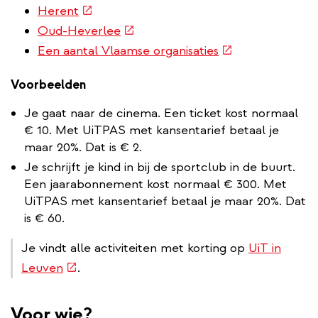
link)
(externe
Herent
link)
(externe
Oud-Heverlee
link)
(externe
Een aantal Vlaamse organisaties
link)
Voorbeelden
Je gaat naar de cinema. Een ticket kost normaal
€ 10. Met UiTPAS met kansentarief betaal je
maar 20%. Dat is € 2.
Je schrijft je kind in bij de sportclub in de buurt.
Een jaarabonnement kost normaal € 300. Met
UiTPAS met kansentarief betaal je maar 20%. Dat
is € 60.
Je vindt alle activiteiten met korting op
UiT in
(externe
Leuven
.
link)
Voor wie?