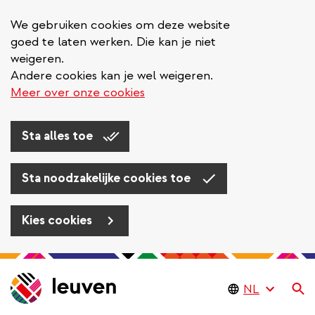
We gebruiken cookies om deze website
goed te laten werken. Die kan je niet
weigeren.
Andere cookies kan je wel weigeren.
Meer over onze cookies
Sta alles toe
Sta noodzakelijke cookies toe
Kies cookies
Overslaan
en
Zo
naar
de