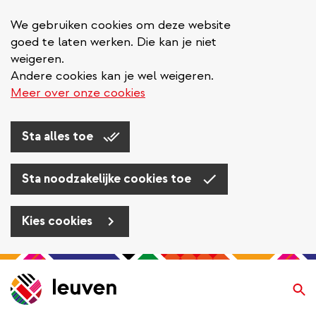
We gebruiken cookies om deze website
goed te laten werken. Die kan je niet
weigeren.
Andere cookies kan je wel weigeren.
Meer over onze cookies
Sta alles toe
Sta noodzakelijke cookies toe
Kies cookies
Overslaan
en
Zo
naar
de