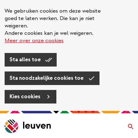
We gebruiken cookies om deze website
goed te laten werken. Die kan je niet
weigeren.
Andere cookies kan je wel weigeren.
Meer over onze cookies
Sta alles toe
Sta noodzakelijke cookies toe
Kies cookies
Overslaan
en
Zo
naar
de