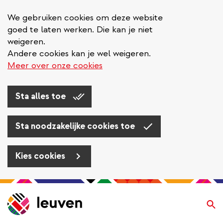
We gebruiken cookies om deze website
goed te laten werken. Die kan je niet
weigeren.
Andere cookies kan je wel weigeren.
Meer over onze cookies
Sta alles toe
Sta noodzakelijke cookies toe
Kies cookies
Overslaan
en
Zo
naar
de