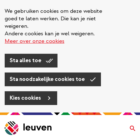
We gebruiken cookies om deze website
goed te laten werken. Die kan je niet
weigeren.
Andere cookies kan je wel weigeren.
Meer over onze cookies
Sta alles toe
Sta noodzakelijke cookies toe
Kies cookies
Overslaan
en
Zo
naar
de